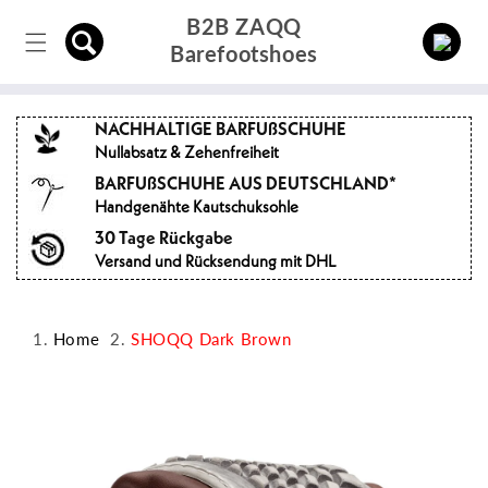
Direkt
B2B ZAQQ
zum
Einloggen
Inhalt
Barefootshoes
NACHHALTIGE BARFUßSCHUHE
Nullabsatz & Zehenfreiheit
BARFUßSCHUHE AUS DEUTSCHLAND*
Handgenähte Kautschuksohle
30 Tage Rückgabe
Versand und Rücksendung mit DHL
Home
SHOQQ Dark Brown
oduktinformationen
ringen