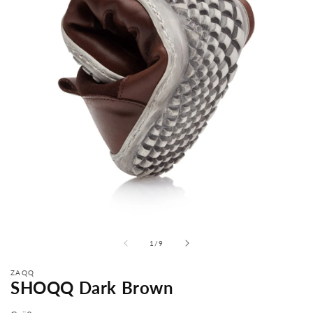
von
1
/
9
ZAQQ
SHOQQ Dark Brown