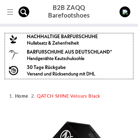
Direkt
B2B ZAQQ
zum
Einloggen
Inhalt
Barefootshoes
NACHHALTIGE BARFUßSCHUHE
Nullabsatz & Zehenfreiheit
BARFUßSCHUHE AUS DEUTSCHLAND*
Handgenähte Kautschuksohle
30 Tage Rückgabe
Versand und Rücksendung mit DHL
Home
QATCH SHINE Velours Black
oduktinformationen
ringen