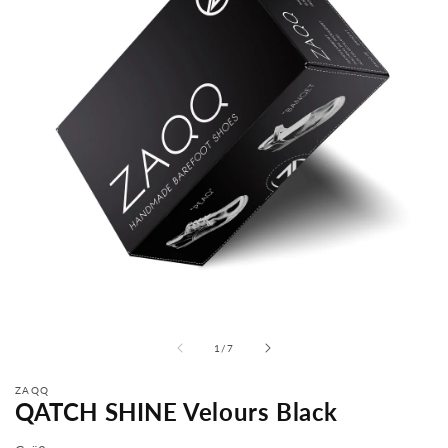
von
1
/
7
ZAQQ
QATCH SHINE Velours Black