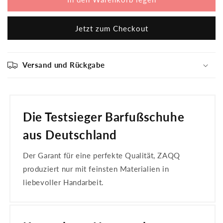
CLIQ
CLIQ
Nude
Nude
Jetzt zum Checkout
Versand und Rückgabe
Die Testsieger Barfußschuhe
aus Deutschland
Der Garant für eine perfekte Qualität, ZAQQ
produziert nur mit feinsten Materialien in
liebevoller Handarbeit.