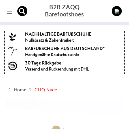
Direkt
B2B ZAQQ
zum
Einloggen
Inhalt
Barefootshoes
NACHHALTIGE BARFUßSCHUHE
Nullabsatz & Zehenfreiheit
BARFUßSCHUHE AUS DEUTSCHLAND*
Handgenähte Kautschuksohle
30 Tage Rückgabe
Versand und Rücksendung mit DHL
Home
CLIQ Nude
oduktinformationen
ringen