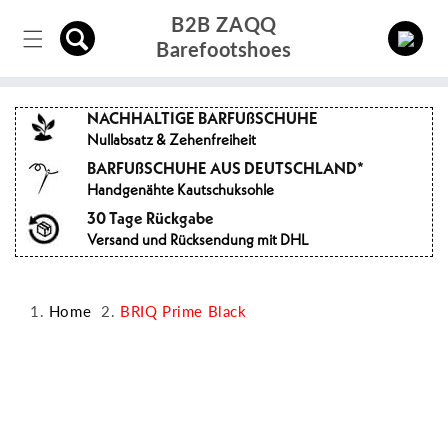
Direkt
B2B ZAQQ
zum
Einloggen
Inhalt
Barefootshoes
NACHHALTIGE BARFUßSCHUHE
Nullabsatz & Zehenfreiheit
BARFUßSCHUHE AUS DEUTSCHLAND*
Handgenähte Kautschuksohle
30 Tage Rückgabe
Versand und Rücksendung mit DHL
Home
BRIQ Prime Black
oduktinformationen
ringen